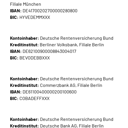
Filiale München
Inhalte in Gebärdensprache (DGS)
IBAN:
DE41700202700000280800
BIC:
HYVEDEMMXXX
Leichte Sprache
Suche
Kontoinhaber:
Deutsche Rentenversicherung Bund
Kreditinstitut
: Berliner Volksbank, Filiale Berlin
IBAN:
DE62100900008843004017
BIC:
BEVODEBBXXX
Mein Kundenportal
Kontoinhaber:
Deutsche Rentenversicherung Bund
Kreditinstitut:
Commerzbank AG, Filiale Berlin
IBAN:
DE61100400000200100600
BIC:
COBADEFFXXX
Kontoinhaber:
Deutsche Rentenversicherung Bund
Kreditinstitut:
Deutsche Bank AG, Filiale Berlin