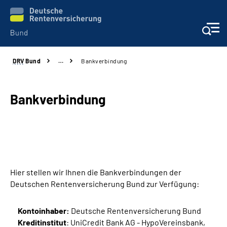
DRV
Bund
…
Bankverbindung
Beratung & Kontakt
Reha-Zentren
Bankverbindung
Presse
Karriere
Hier stellen wir Ihnen die Bankverbindungen der
Über uns
Deutschen Rentenversicherung Bund zur Verfügung:
Online-Services
Kontoinhaber:
Deutsche Rentenversicherung Bund
Kreditinstitut
: UniCredit Bank AG - HypoVereinsbank,