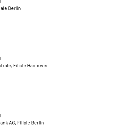
d
iale Berlin
d
rale, Filiale Hannover
d
nk AG, Filiale Berlin