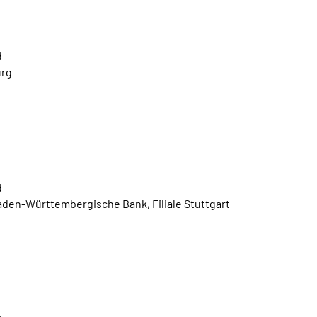
d
urg
d
en-Württembergische Bank, Filiale Stuttgart