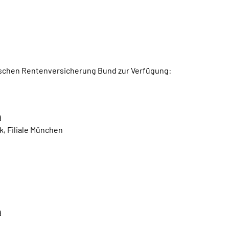
utschen Rentenversicherung Bund zur Verfügung:
d
k, Filiale München
d