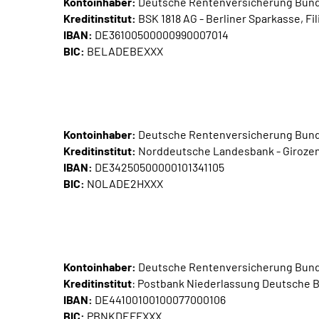
Kontoinhaber:
Deutsche Rentenversicherung Bun
Kreditinstitut:
BSK 1818 AG - Berliner Sparkasse, Fil
IBAN:
DE36100500000990007014
BIC:
BELADEBEXXX
Kontoinhaber:
Deutsche Rentenversicherung Bun
Kreditinstitut:
Norddeutsche Landesbank - Girozent
IBAN:
DE34250500000101341105
BIC:
NOLADE2HXXX
Kontoinhaber:
Deutsche Rentenversicherung Bun
Kreditinstitut
: Postbank Niederlassung Deutsche Ba
IBAN:
DE44100100100077000106
BIC:
PBNKDEFFXXX