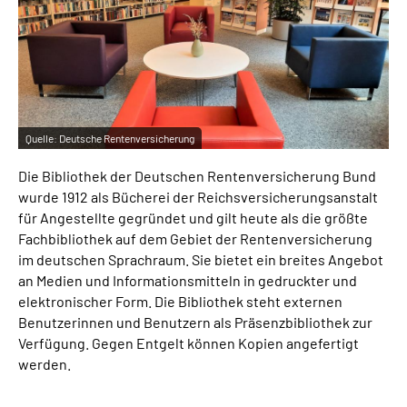
Inhalte in Gebärdensprache (DGS)
Leichte Sprache
Suche
Quelle:
Deutsche Rentenversicherung
Die Bibliothek der Deutschen Rentenversicherung Bund
Mein Kundenportal
wurde 1912 als Bücherei der Reichsversicherungsanstalt
für Angestellte gegründet und gilt heute als die größte
Fachbibliothek auf dem Gebiet der Rentenversicherung
im deutschen Sprachraum. Sie bietet ein breites Angebot
an Medien und Informationsmitteln in gedruckter und
elektronischer Form. Die Bibliothek steht externen
Benutzerinnen und Benutzern als Präsenzbibliothek zur
Verfügung. Gegen Entgelt können Kopien angefertigt
werden.