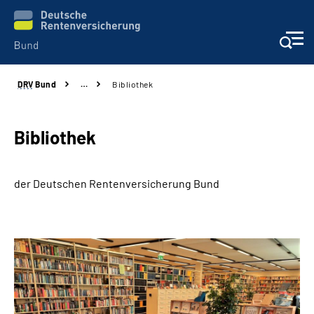
DRV
Bund
…
Bibliothek
Beratung & Kontakt
Reha-Zentren
Bibliothek
Presse
der Deutschen Rentenversicherung Bund
Karriere
Über uns
Online-Services