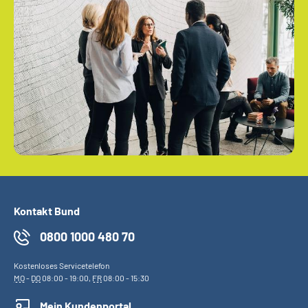
Kontakt Bund
0800 1000 480 70
Kostenloses Servicetelefon
MO
-
DO
08:00 - 19:00,
FR
08:00 - 15:30
Mein Kundenportal