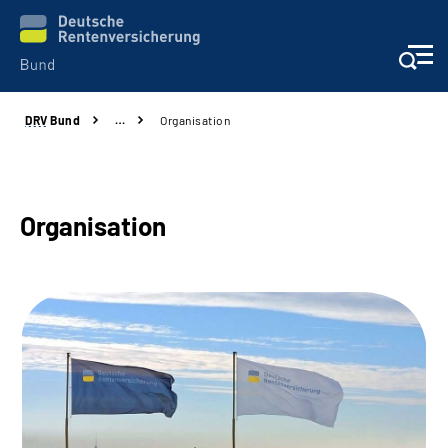
DRV
Bund
…
Organisation
Beratung & Kontakt
Reha-Zentren
Organisation
Presse
Karriere
Über uns
Online-Services