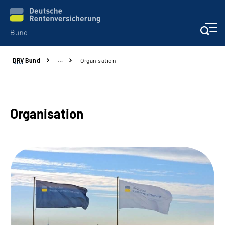
DRV
Bund
…
Organisation
Beratung & Kontakt
Reha-Zentren
Organisation
Presse
Karriere
Über uns
Online-Services