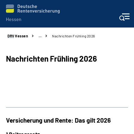
DRV
Hessen
…
Nachrichten Frühling 2026
Online-Services
Beratung und Kontakt
Nachrichten Frühling 2026
Reha-Kliniken
Karriere
Magazine
Versicherung und Rente: Das gilt 2026
Über uns