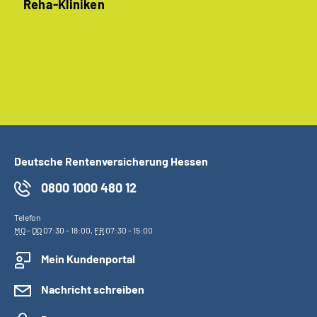
Reha-Kliniken
Deutsche Rentenversicherung Hessen
0800 1000 480 12
Telefon
MO
-
DO
07:30 - 18:00,
FR
07:30 - 15:00
Mein Kundenportal
Nachricht schreiben