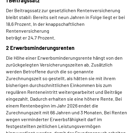
1
Beitragssatz
Inhalte in Gebärdensprache (DGS)
Der Beitragssatz zur gesetzlichen Rentenversicherung
bleibt stabil: Bereits seit neun Jahren in Folge liegt er bei
Leichte Sprache
18,6 Prozent. In der knappschaftlichen
Rentenversicherung
Suche
beträgt er 24,7 Prozent.
2
Erwerbsminderungsrenten
Die Höhe einer Erwerbsminderungsrente hängt von den
Mein Kundenportal
zurückgelegten Versicherungszeiten ab. Zusätzlich
werden Betroffene durch die so genannte
Zurechnungszeit so gestellt, als hätten sie mit ihrem
bisherigen durchschnittlichen Einkommen bis zum
regulären Renteneintritt weitergearbeitet und Beiträge
eingezahlt. Dadurch erhalten sie eine höhere Rente. Bei
einem Rentenbeginn im Jahr 2026 endet die
Zurechnungszeit mit 66 Jahren und 3 Monaten. Bei Renten
wegen verminderter Erwerbsfähigkeit darf im
festgestellten zeitlichen Leistungsvermögen
hinzuverdient werden, damit der Grundanspruch erhalten