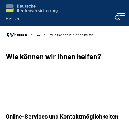
DRV
Hessen
…
Wie können wir Ihnen helfen?
Online-Services
Beratung und Kontakt
Wie können wir Ihnen helfen?
Reha-Kliniken
Karriere
Magazine
Online-Services und Kontaktmöglichkeiten
Über uns