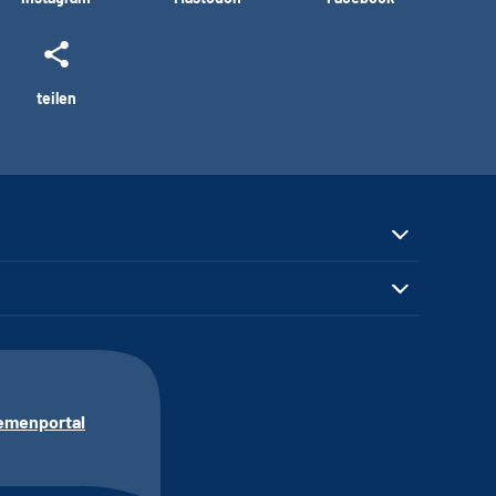
teilen
emenportal