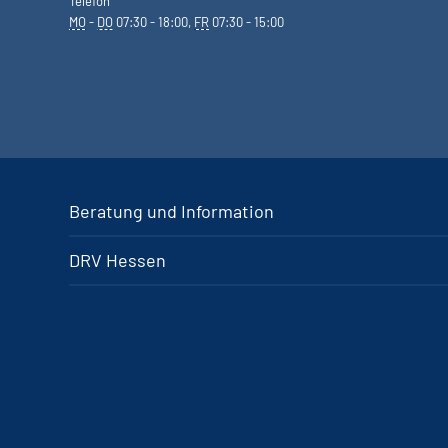
Telefon
MO
-
DO
07:30 - 18:00,
FR
07:30 - 15:00
Beratung und Information
DRV Hessen