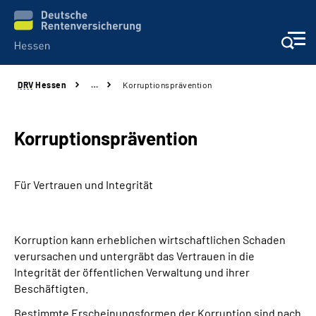
DRV
Hessen
…
Korruptionsprävention
Online-Services
Beratung und Kontakt
Korruptionsprävention
Reha-Kliniken
Für Vertrauen und Integrität
Karriere
Korruption kann erheblichen wirtschaftlichen Schaden
Magazine
verursachen und untergräbt das Vertrauen in die
Integrität der öffentlichen Verwaltung und ihrer
Über uns
Beschäftigten.
Bestimmte Erscheinungsformen der Korruption sind nach