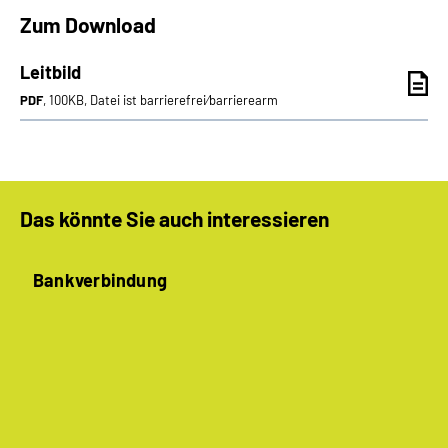
Inhalte in Gebärdensprache (DGS)
Zum Download
Leichte Sprache
Leitbild
PDF
, 100KB, Datei ist barrierefrei⁄barrierearm
Suche
Mein Kundenportal
Das könnte Sie auch interessieren
Bankverbindung