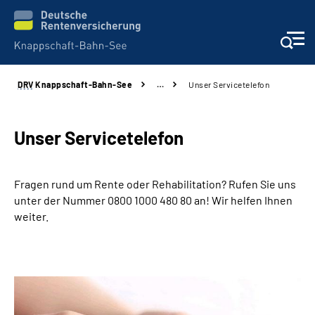
DRV
Knappschaft-Bahn-See
…
Unser Servicetelefon
Aktuelles & Presse
Beratung & Kontakt
Unser Servicetelefon
Reha-Kliniken
Fragen rund um Rente oder Rehabilitation? Rufen Sie uns
unter der Nummer 0800 1000 480 80 an! Wir helfen Ihnen
KBS exklusiv
weiter.
Arbeitgeber-Services
Über uns & Karriere