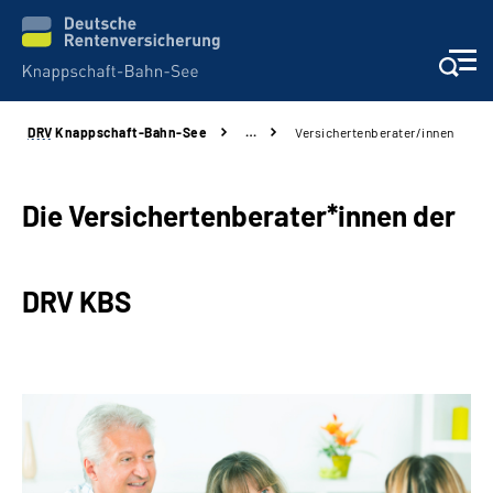
DRV
Knappschaft-Bahn-See
…
Versichertenberater/innen
Aktuelles & Presse
Beratung & Kontakt
Die Versichertenberater*innen der
Reha-Kliniken
DRV KBS
KBS exklusiv
Arbeitgeber-Services
Über uns & Karriere