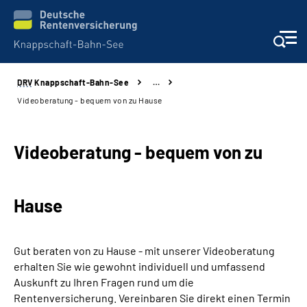
DRV
Knappschaft-Bahn-See
…
Aktuelles & Presse
Videoberatung - bequem von zu Hause
Beratung & Kontakt
Videoberatung - bequem von zu
Reha-Kliniken
Hause
KBS exklusiv
Arbeitgeber-Services
Gut beraten von zu Hause - mit unserer Videoberatung
erhalten Sie wie gewohnt individuell und umfassend
Über uns & Karriere
Auskunft zu Ihren Fragen rund um die
Rentenversicherung. Vereinbaren Sie direkt einen Termin