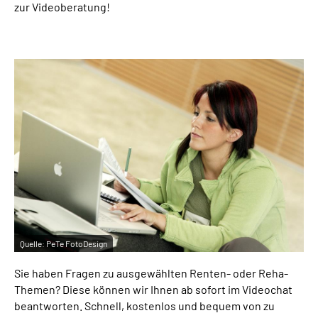
zur Videoberatung!
Online-Services
Die DRV Knappschaft-Bahn-See in Deutscher
Gebärdensprache
Leichte Sprache
Suche
Mein Kundenportal
Quelle:
PeTe FotoDesign
Sie haben Fragen zu ausgewählten Renten- oder Reha-
Themen? Diese können wir Ihnen ab sofort im Videochat
beantworten. Schnell, kostenlos und bequem von zu