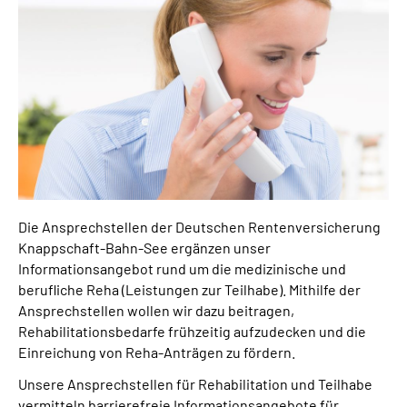
Online-Services
Die DRV Knappschaft-Bahn-See in Deutscher
Gebärdensprache
Leichte Sprache
Suche
Die Ansprechstellen der Deutschen Rentenversicherung
Knappschaft-Bahn-See ergänzen unser
Mein Kundenportal
Informationsangebot rund um die medizinische und
berufliche Reha (Leistungen zur Teilhabe). Mithilfe der
Ansprechstellen wollen wir dazu beitragen,
Rehabilitationsbedarfe frühzeitig aufzudecken und die
Einreichung von Reha-Anträgen zu fördern.
Unsere Ansprechstellen für Rehabilitation und Teilhabe
vermitteln barrierefreie Informationsangebote für