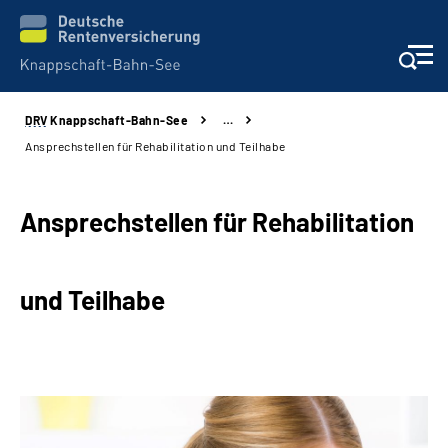
DRV
Knappschaft-Bahn-See
…
Aktuelles & Presse
Ansprechstellen für Rehabilitation und Teilhabe
Beratung & Kontakt
Ansprechstellen für Rehabilitation
Reha-Kliniken
und Teilhabe
KBS exklusiv
Arbeitgeber-Services
Über uns & Karriere