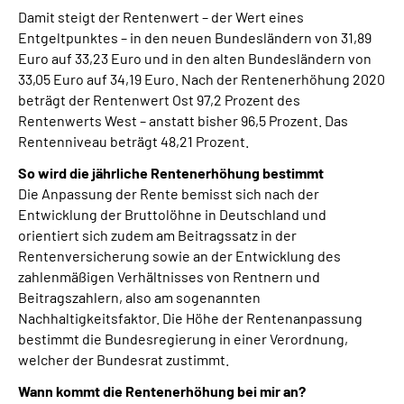
Online-Services
Damit steigt der Rentenwert – der Wert eines
Entgeltpunktes – in den neuen Bundesländern von 31,89
Euro auf 33,23 Euro und in den alten Bundesländern von
Die DRV Knappschaft-Bahn-See in Deutscher
33,05 Euro auf 34,19 Euro. Nach der Rentenerhöhung 2020
Gebärdensprache
beträgt der Rentenwert Ost 97,2 Prozent des
Rentenwerts West – anstatt bisher 96,5 Prozent. Das
Leichte Sprache
Rentenniveau beträgt 48,21 Prozent.
So wird die jährliche Rentenerhöhung bestimmt
Suche
Die Anpassung der Rente bemisst sich nach der
Entwicklung der Bruttolöhne in Deutschland und
orientiert sich zudem am Beitragssatz in der
Rentenversicherung sowie an der Entwicklung des
Mein Kundenportal
zahlenmäßigen Verhältnisses von Rentnern und
Beitragszahlern, also am sogenannten
Nachhaltigkeitsfaktor. Die Höhe der Rentenanpassung
bestimmt die Bundesregierung in einer Verordnung,
welcher der Bundesrat zustimmt.
Wann kommt die Rentenerhöhung bei mir an?