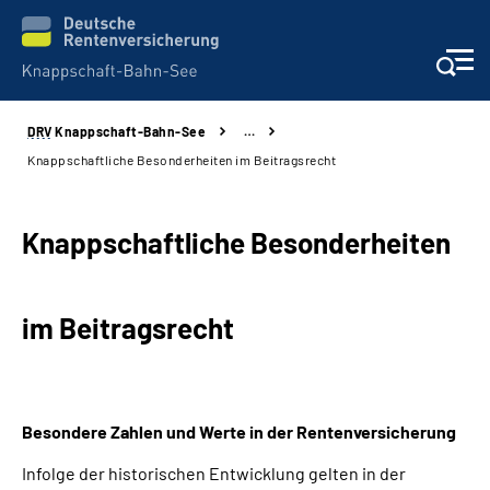
DRV
Knappschaft-Bahn-See
…
Aktuelles & Presse
Knappschaftliche Besonderheiten im Beitragsrecht
Beratung & Kontakt
Knappschaftliche Besonderheiten
Reha-Kliniken
im Beitragsrecht
KBS exklusiv
Arbeitgeber-Services
Besondere Zahlen und Werte in der Rentenversicherung
Über uns & Karriere
Infolge der historischen Entwicklung gelten in der