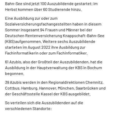
Bahn-See sind jetzt 100 Auszubildende gestartet; im
Online-Services
Herbst kommen über 60 Studierende hinzu.
Die DRV Knappschaft-Bahn-See in Deutscher
Eine Ausbildung zur oder zum
Gebärdensprache
Sozialversicherungsfachangestellten haben in diesem
Sommer insgesamt 94 Frauen und Männer bei der
Deutschen Rentenversicherung Knappschaft-Bahn-See
Leichte Sprache
(KBS) aufgenommen. Weitere sechs Auszubildende
starteten im August 2022 ihre Ausbildung zur
Suche
Fachinformatikerin oder zum Fachinformatiker.
61 Azubis, also der Großteil der Auszubildenden, hat die
Ausbildung in der Hauptverwaltung der KBS in Bochum
Mein Kundenportal
begonnen.
39 Azubis werden in den Regionaldirektionen Chemnitz,
Cottbus, Hamburg, Hannover, München, Saarbrücken und
der Geschäftsstelle Kassel der KBS ausgebildet.
So verteilen sich die Auszubildenden auf die
verschiedenen Standorte: