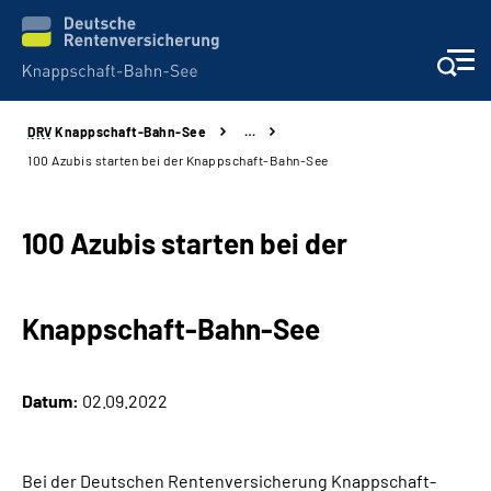
DRV
Knappschaft-Bahn-See
…
Aktuelles & Presse
100 Azubis starten bei der Knappschaft-Bahn-See
Beratung & Kontakt
100 Azubis starten bei der
Reha-Kliniken
Knappschaft-Bahn-See
KBS exklusiv
Arbeitgeber-Services
Datum:
02.09.2022
Über uns & Karriere
Bei der Deutschen Rentenversicherung Knappschaft-