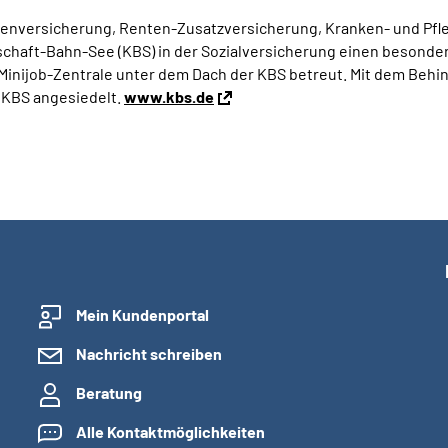
ntenversicherung, Renten-Zusatzversicherung, Kranken- und Pf
aft-Bahn-See (KBS) in der Sozialversicherung einen besondere
Minijob-Zentrale unter dem Dach der KBS betreut. Mit dem Behi
r KBS angesiedelt.
www.kbs.de
Mein Kundenportal
Nachricht schreiben
Beratung
Alle Kontaktmöglichkeiten