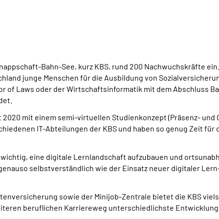
nappschaft-Bahn-See, kurz KBS, rund 200 Nachwuchskräfte ein.
schland junge Menschen für die Ausbildung von Sozialversicheru
r of Laws oder der Wirtschaftsinformatik mit dem Abschluss B
det.
t 2020 mit einem semi-virtuellen Studienkonzept (Präsenz- und 
schiedenen IT-Abteilungen der KBS und haben so genug Zeit für d
wichtig, eine digitale Lernlandschaft aufzubauen und ortsunab
 genauso selbstverständlich wie der Einsatz neuer digitaler Le
ntenversicherung sowie der Minijob-Zentrale bietet die KBS vie
eiteren beruflichen Karriereweg unterschiedlichste Entwicklu