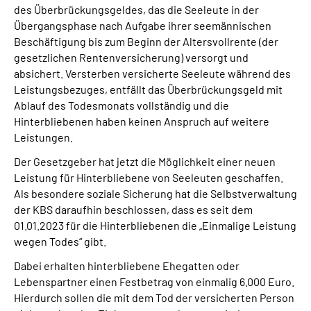
des Überbrückungsgeldes, das die Seeleute in der
Online-Services
Übergangsphase nach Aufgabe ihrer seemännischen
Beschäftigung bis zum Beginn der Altersvollrente (der
Die DRV Knappschaft-Bahn-See in Deutscher
gesetzlichen Rentenversicherung) versorgt und
Gebärdensprache
absichert. Versterben versicherte Seeleute während des
Leistungsbezuges, entfällt das Überbrückungsgeld mit
Leichte Sprache
Ablauf des Todesmonats vollständig und die
Hinterbliebenen haben keinen Anspruch auf weitere
Leistungen.
Suche
Der Gesetzgeber hat jetzt die Möglichkeit einer neuen
Leistung für Hinterbliebene von Seeleuten geschaffen.
Als besondere soziale Sicherung hat die Selbstverwaltung
Mein Kundenportal
der KBS daraufhin beschlossen, dass es seit dem
01.01.2023 für die Hinterbliebenen die „Einmalige Leistung
wegen Todes“ gibt.
Dabei erhalten hinterbliebene Ehegatten oder
Lebenspartner einen Festbetrag von einmalig 6.000 Euro.
Hierdurch sollen die mit dem Tod der versicherten Person