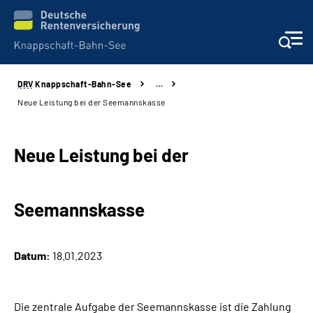
DRV
Knappschaft-Bahn-See
…
Aktuelles & Presse
Neue Leistung bei der Seemannskasse
Beratung & Kontakt
Neue Leistung bei der
Reha-Kliniken
Seemannskasse
KBS exklusiv
Arbeitgeber-Services
Datum:
18.01.2023
Über uns & Karriere
Die zentrale Aufgabe der Seemannskasse ist die Zahlung