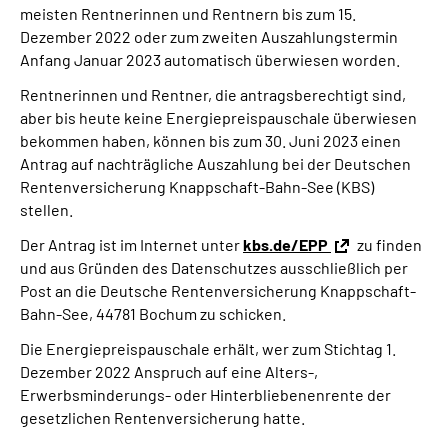
meisten Rentnerinnen und Rentnern bis zum 15.
Online-Services
Dezember 2022 oder zum zweiten Auszahlungstermin
Anfang Januar 2023 automatisch überwiesen worden.
Die DRV Knappschaft-Bahn-See in Deutscher
Gebärdensprache
Rentnerinnen und Rentner, die antragsberechtigt sind,
aber bis heute keine Energiepreispauschale überwiesen
bekommen haben, können bis zum 30. Juni 2023 einen
Leichte Sprache
Antrag auf nachträgliche Auszahlung bei der Deutschen
Rentenversicherung Knappschaft-Bahn-See (KBS)
Suche
stellen.
Der Antrag ist im Internet unter
kbs.de/EPP
zu finden
und aus Gründen des Datenschutzes ausschließlich per
Mein Kundenportal
Post an die Deutsche Rentenversicherung Knappschaft-
Bahn-See, 44781 Bochum zu schicken.
Die Energiepreispauschale erhält, wer zum Stichtag 1.
Dezember 2022 Anspruch auf eine Alters-,
Erwerbsminderungs- oder Hinterbliebenenrente der
gesetzlichen Rentenversicherung hatte.