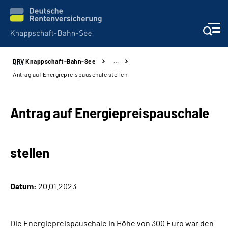
DRV
Knappschaft-Bahn-See
…
Aktuelles & Presse
Antrag auf Energiepreispauschale stellen
Beratung & Kontakt
Antrag auf Energiepreispauschale
Reha-Kliniken
stellen
KBS exklusiv
Arbeitgeber-Services
Datum:
20.01.2023
Über uns & Karriere
Die Energiepreispauschale in Höhe von 300 Euro war den