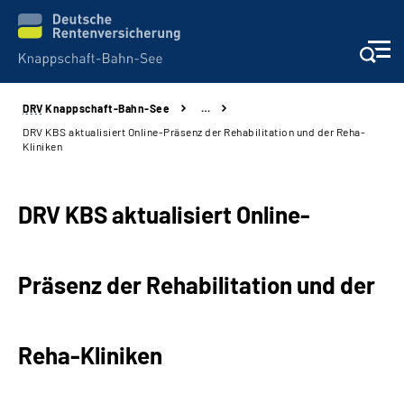
DRV
Knappschaft-Bahn-See
…
Aktuelles & Presse
DRV KBS aktualisiert Online-Präsenz der Rehabilitation und der Reha-
Kliniken
Beratung & Kontakt
DRV KBS aktualisiert Online-
Reha-Kliniken
KBS exklusiv
Präsenz der Rehabilitation und der
Arbeitgeber-Services
Reha-Kliniken
Über uns & Karriere