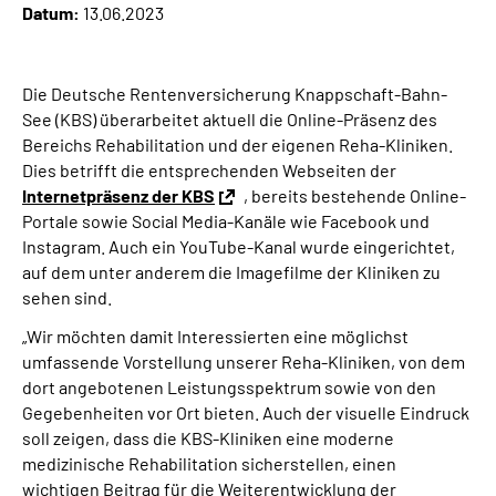
Datum:
13.06.2023
Online-Services
Die DRV Knappschaft-Bahn-See in Deutscher
Die Deutsche Rentenversicherung Knappschaft-Bahn-
Gebärdensprache
See (KBS) überarbeitet aktuell die Online-Präsenz des
Bereichs Rehabilitation und der eigenen Reha-Kliniken.
Leichte Sprache
Dies betrifft die entsprechenden Webseiten der
Internetpräsenz der KBS
, bereits bestehende Online-
Portale sowie Social Media-Kanäle wie Facebook und
Suche
Instagram. Auch ein YouTube-Kanal wurde eingerichtet,
auf dem unter anderem die Imagefilme der Kliniken zu
sehen sind.
Mein Kundenportal
„Wir möchten damit Interessierten eine möglichst
umfassende Vorstellung unserer Reha-Kliniken, von dem
dort angebotenen Leistungsspektrum sowie von den
Gegebenheiten vor Ort bieten. Auch der visuelle Eindruck
soll zeigen, dass die KBS-Kliniken eine moderne
medizinische Rehabilitation sicherstellen, einen
wichtigen Beitrag für die Weiterentwicklung der