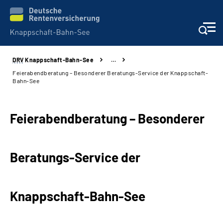
DRV
Knappschaft-Bahn-See
…
Aktuelles & Presse
Feierabendberatung – Besonderer Beratungs-Service der Knappschaft-
Bahn-See
Beratung & Kontakt
Feierabendberatung – Besonderer
Reha-Kliniken
KBS exklusiv
Beratungs-Service der
Arbeitgeber-Services
Knappschaft-Bahn-See
Über uns & Karriere