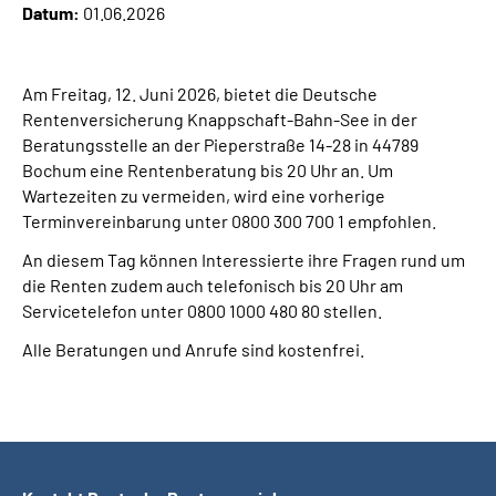
Datum:
01.06.2026
Online-Services
Die DRV Knappschaft-Bahn-See in Deutscher
Am Freitag, 12. Juni 2026, bietet die Deutsche
Gebärdensprache
Rentenversicherung Knappschaft-Bahn-See in der
Beratungsstelle an der Pieperstraße 14-28 in 44789
Leichte Sprache
Bochum eine Rentenberatung bis 20 Uhr an. Um
Wartezeiten zu vermeiden, wird eine vorherige
Terminvereinbarung unter 0800 300 700 1 empfohlen.
Suche
An diesem Tag können Interessierte ihre Fragen rund um
die Renten zudem auch telefonisch bis 20 Uhr am
Servicetelefon unter 0800 1000 480 80 stellen.
Mein Kundenportal
Alle Beratungen und Anrufe sind kostenfrei.