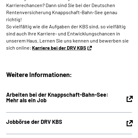
Online-Services
Karrierechancen? Dann sind Sie bei der Deutschen
Rentenversicherung Knappschaft-Bahn-See genau
richtig!
Die DRV Knappschaft-Bahn-See in Deutscher
So vielfältig wie die Aufgaben der KBS sind, so vielfältig
Gebärdensprache
sind auch Ihre Karriere- und Entwicklungschancen in
unserem Haus. Lernen Sie uns kennen und bewerben sie
Leichte Sprache
sich online:
Karriere bei der DRV KBS
Suche
Weitere Informationen:
Mein Kundenportal
Ar­bei­ten bei der Knapp­schaft-Bahn-See:
Mehr als ein Job
Jobbörse der DRV KBS