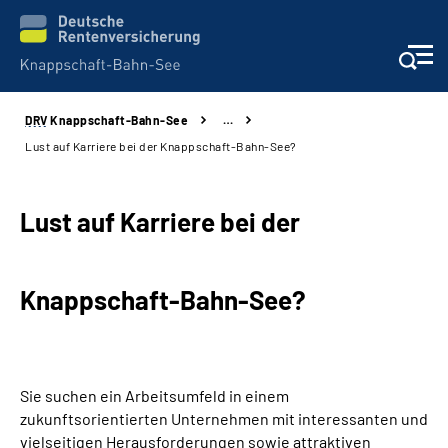
DRV
Knappschaft-Bahn-See
…
Aktuelles & Presse
Lust auf Karriere bei der Knappschaft-Bahn-See?
Beratung & Kontakt
Lust auf Karriere bei der
Reha-Kliniken
Knappschaft-Bahn-See?
KBS exklusiv
Arbeitgeber-Services
Sie suchen ein Arbeitsumfeld in einem
Über uns & Karriere
zukunftsorientierten Unternehmen mit interessanten und
vielseitigen Herausforderungen sowie attraktiven