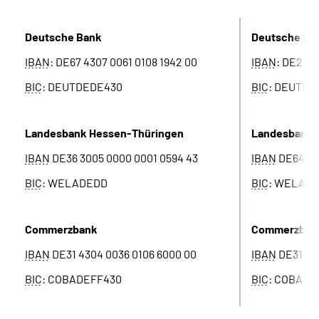
Online-Services
Deutsche Bank
Deutsche Ba
Die DRV Knappschaft-Bahn-See in Deutscher
IBAN
: DE67 4307 0061 0108 1942 00
IBAN
: DE21 4
Gebärdensprache
BIC
: DEUTDEDE430
BIC
: DEUTDE
Leichte Sprache
Landesbank Hessen-Thüringen
Landesbank 
Suche
IBAN
DE36 3005 0000 0001 0594 43
IBAN
DE64 30
BIC
: WELADEDD
BIC
: WELAD
Mein Kundenportal
Commerzbank
Commerzban
IBAN
DE31 4304 0036 0106 6000 00
IBAN
DE31 430
BIC
: COBADEFF430
BIC
: COBADE