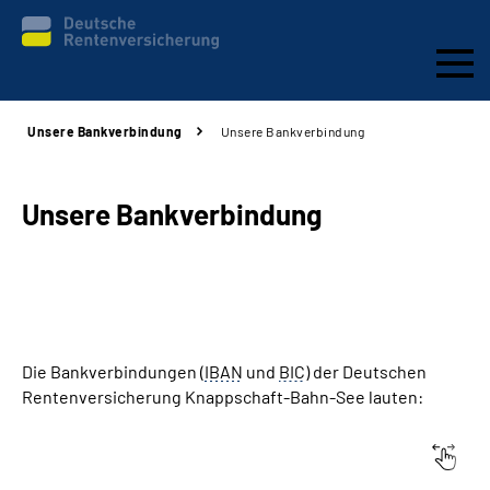
Unsere Bankverbindung
Unsere Bankverbindung
Aktuelles & Presse
Beratung & Kontakt
Unsere Bankverbindung
Reha-Kliniken
KBS exklusiv
Die Bankverbindungen (
IBAN
und
BIC
) der Deutschen
Arbeitgeber-Services
Rentenversicherung Knappschaft-Bahn-See lauten:
Über uns & Karriere
Knappschaftliche Rentenversicherung
Allgemeine 