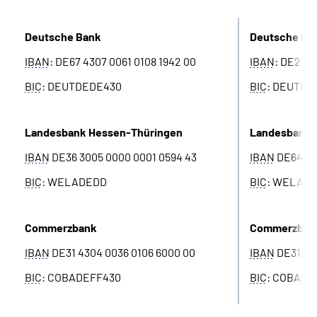
Online-Services
Deutsche Bank
Deutsche Ba
Die DRV Knappschaft-Bahn-See in Deutscher
IBAN
: DE67 4307 0061 0108 1942 00
IBAN
: DE21 4
Gebärdensprache
BIC
: DEUTDEDE430
BIC
: DEUTDE
Leichte Sprache
Landesbank Hessen-Thüringen
Landesbank 
Suche
IBAN
DE36 3005 0000 0001 0594 43
IBAN
DE64 30
BIC
: WELADEDD
BIC
: WELAD
Mein Kundenportal
Commerzbank
Commerzban
IBAN
DE31 4304 0036 0106 6000 00
IBAN
DE31 430
BIC
: COBADEFF430
BIC
: COBADE