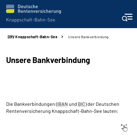
DRV
Knappschaft-Bahn-See
Unsere Bankverbindung
Aktuelles & Presse
Beratung & Kontakt
Unsere Bankverbindung
Reha-Kliniken
KBS exklusiv
Die Bankverbindungen (
IBAN
und
BIC
) der Deutschen
Arbeitgeber-Services
Rentenversicherung Knappschaft-Bahn-See lauten:
Über uns & Karriere
Knappschaftliche Rentenversicherung
Allgemeine 