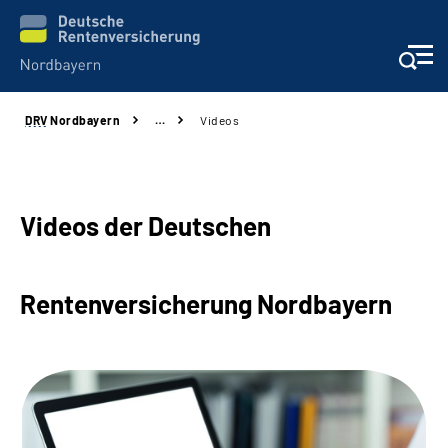
DRV
Nordbayern
…
Videos
Online-Services
Services
Videos der Deutschen
Beratung und Kontakt
Rentenversicherung Nordbayern
Reha-Kliniken
Presse und Experten
Karriere