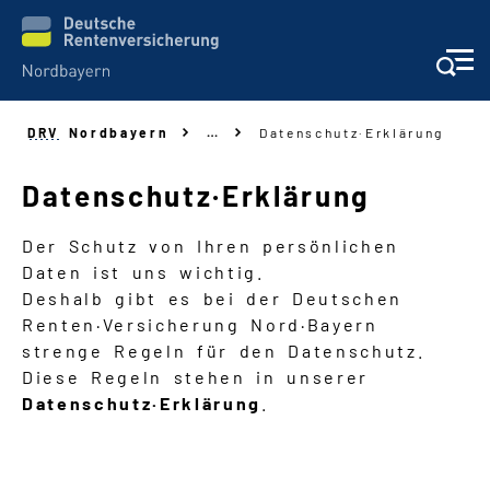
DRV
Nordbayern
…
Datenschutz
·
Erklärung
Aufgaben
Datenschutz
·
Erklärung
Auskunft + Beratung
Der Schutz von Ihren persönlichen
Prävention + Rehabilitation
Daten ist uns wichtig.
Deshalb gibt es bei der Deutschen
Renten·Versicherung Nord·Bayern
Wer leitet die DRV Nordbayern
strenge Regeln für den Datenschutz.
Diese Regeln stehen in unserer
Navigation
Datenschutz·Erklärung
.