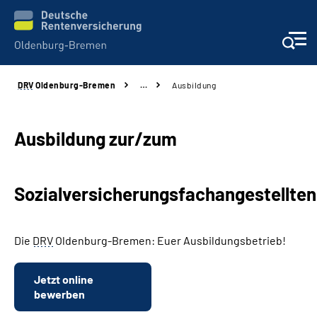
DRV
Oldenburg-Bremen
…
Ausbildung
Services
Beratung und Kontakt
Ausbildung zur/zum
Reha-Kliniken
Sozialversicherungsfachangestellten
Karriere
Die
DRV
Oldenburg-Bremen: Euer Ausbildungsbetrieb!
Presse
Jetzt online
Über Uns
bewerben