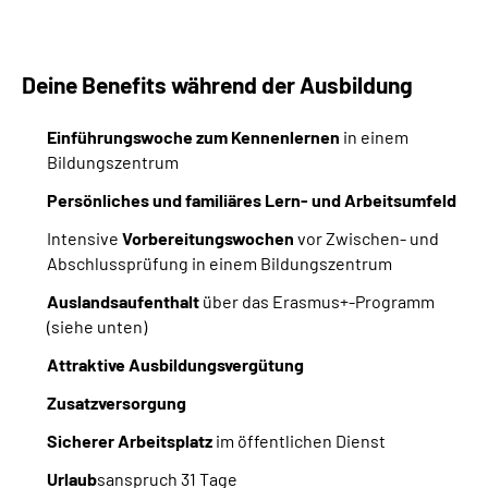
Inhalte in Gebärdensprache (DGS)
Leichte Sprache
Deine Benefits während der Ausbildung
Suche
Einführungswoche zum Kennenlernen
in einem
Bildungszentrum
Persönliches und familiäres Lern- und Arbeitsumfeld
Mein Kundenportal
Intensive
Vorbereitungswochen
vor Zwischen- und
Abschlussprüfung in einem Bildungszentrum
Auslandsaufenthalt
über das Erasmus+-Programm
(siehe unten)
Attraktive Ausbildungsvergütung
Zusatzversorgung
Sicherer Arbeitsplatz
im öffentlichen Dienst
Urlaub
sanspruch 31 Tage