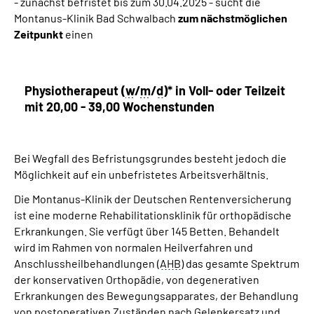
- zunächst befristet bis zum 30.04.2025 - sucht die
Montanus-Klinik Bad Schwalbach
zum nächstmöglichen
Zeitpunkt
einen
Physiotherapeut (
w
/
m
/
d
)* in Voll- oder Teilzeit
mit 20,00 - 39,00 Wochenstunden
Bei Wegfall des Befristungsgrundes besteht jedoch die
Möglichkeit auf ein unbefristetes Arbeitsverhältnis.
Die Montanus-Klinik der Deutschen Rentenversicherung
ist eine moderne Rehabilitationsklinik für orthopädische
Erkrankungen. Sie verfügt über 145 Betten. Behandelt
wird im Rahmen von normalen Heilverfahren und
Anschlussheilbehandlungen (
AHB
) das gesamte Spektrum
der konservativen Orthopädie, von degenerativen
Erkrankungen des Bewegungsapparates, der Behandlung
von postoperativen Zuständen nach Gelenkersatz und