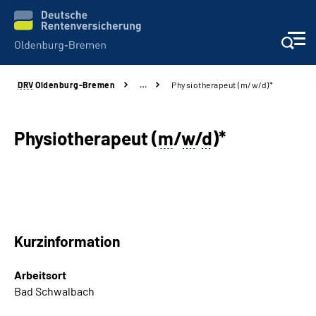
DRV
Oldenburg-Bremen
…
Physiotherapeut (m/w/d)*
Services
Beratung und Kontakt
Physiotherapeut (
m
/
w
/
d
)*
Reha-Kliniken
Karriere
Kurzinformation
Presse
Arbeitsort
Über Uns
Bad Schwalbach