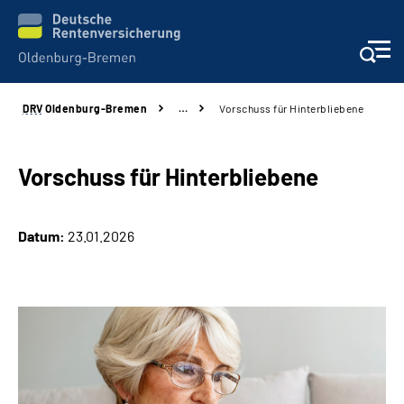
DRV
Oldenburg-Bremen
…
Vorschuss für Hinterbliebene
Services
Beratung und Kontakt
Vorschuss für Hinterbliebene
Reha-Kliniken
Datum:
23.01.2026
Karriere
Presse
Über Uns