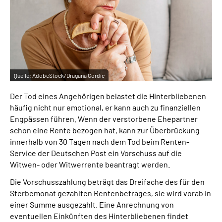
Inhalte in Gebärdensprache (DGS)
Leichte Sprache
Suche
Quelle:
AdobeStock/Dragana Gordic
Der Tod eines Angehörigen belastet die Hinterbliebenen
Mein Kundenportal
häufig nicht nur emotional, er kann auch zu finanziellen
Engpässen führen. Wenn der verstorbene Ehepartner
schon eine Rente bezogen hat, kann zur Überbrückung
innerhalb von 30 Tagen nach dem Tod beim Renten-
Service der Deutschen Post ein Vorschuss auf die
Witwen- oder Witwerrente beantragt werden.
Die Vorschusszahlung beträgt das Dreifache des für den
Sterbemonat gezahlten Rentenbetrages, sie wird vorab in
einer Summe ausgezahlt. Eine Anrechnung von
eventuellen Einkünften des Hinterbliebenen findet