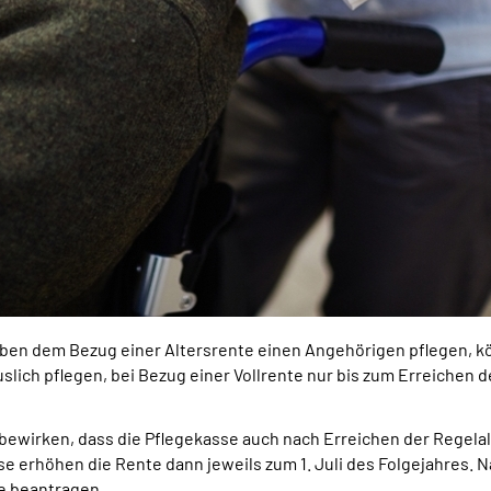
ben dem Bezug einer Altersrente einen Angehörigen pflegen, kö
lich pflegen, bei Bezug einer Vollrente nur bis zum Erreichen 
 bewirken, dass die Pflegekasse auch nach Erreichen der Regela
se erhöhen die Rente dann jeweils zum 1. Juli des Folgejahres. 
te beantragen.