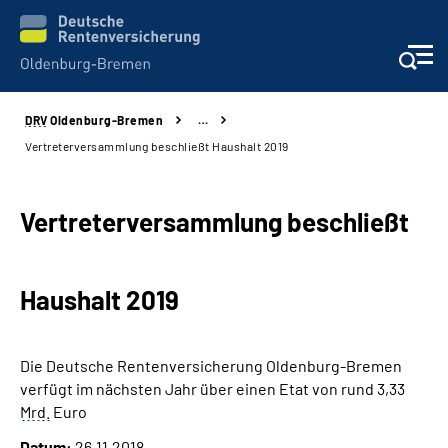
DRV
Oldenburg-Bremen
…
Services
Vertreterversammlung beschließt Haushalt 2019
Beratung und Kontakt
Vertreterversammlung beschließt
Reha-Kliniken
Haushalt 2019
Karriere
Presse
Die Deutsche Rentenversicherung Oldenburg-Bremen
verfügt im nächsten Jahr über einen Etat von rund 3,33
Über Uns
Mrd.
Euro
Datum:
26.11.2018