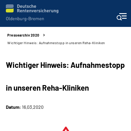
Pressearchiv 2020
Services
Wichtiger Hinweis: Aufnahmestopp in unseren Reha-Kliniken
Beratung und Kontakt
Wichtiger Hinweis: Aufnahmestopp
Reha-Kliniken
in unseren Reha-Kliniken
Karriere
Presse
Datum:
16.03.2020
Über Uns