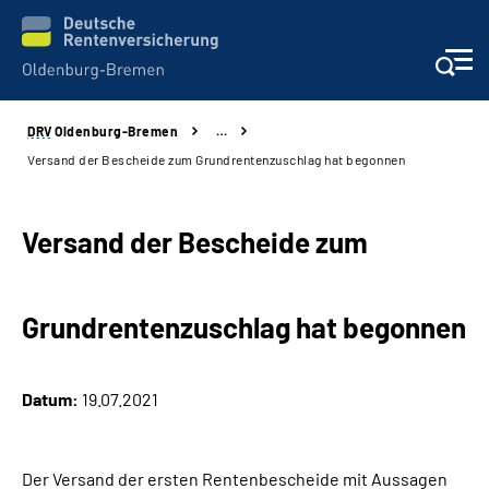
DRV
Oldenburg-Bremen
…
Services
Versand der Bescheide zum Grundrentenzuschlag hat begonnen
Beratung und Kontakt
Versand der Bescheide zum
Reha-Kliniken
Grundrentenzuschlag hat begonnen
Karriere
Presse
Datum:
19.07.2021
Über Uns
Der Versand der ersten Rentenbescheide mit Aussagen