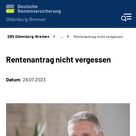
DRV
Oldenburg-Bremen
…
Rentenantrag nicht vergessen
Services
Beratung und Kontakt
Rentenantrag nicht vergessen
Reha-Kliniken
Datum:
28.07.2023
Karriere
Presse
Über Uns