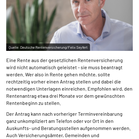
Inhalte in Gebärdensprache (DGS)
Leichte Sprache
Suche
Quelle:
Deutsche Rentenversicherung/Felix Seyfert
Eine Rente aus der gesetzlichen Rentenversicherung
Mein Kundenportal
wird nicht automatisch geleistet - sie muss beantragt
werden. Wer also in Rente gehen möchte, sollte
rechtzeitig vorher einen Antrag stellen und dabei die
notwendigen Unterlagen einreichen. Empfohlen wird, den
Rentenantrag etwa drei Monate vor dem gewünschten
Rentenbeginn zu stellen.
Der Antrag kann nach vorheriger Terminvereinbarung
ganz unkompliziert am Telefon oder vor Ort in den
Auskunfts- und Beratungsstellen aufgenommen werden.
Auch Versicherungsämter, Gemeinden und