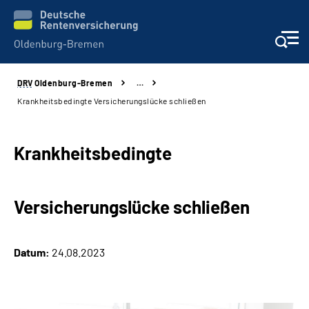
DRV
Oldenburg-Bremen
…
Services
Krankheitsbedingte Versicherungslücke schließen
Beratung und Kontakt
Krankheitsbedingte
Reha-Kliniken
Versicherungslücke schließen
Karriere
Presse
Datum:
24.08.2023
Über Uns