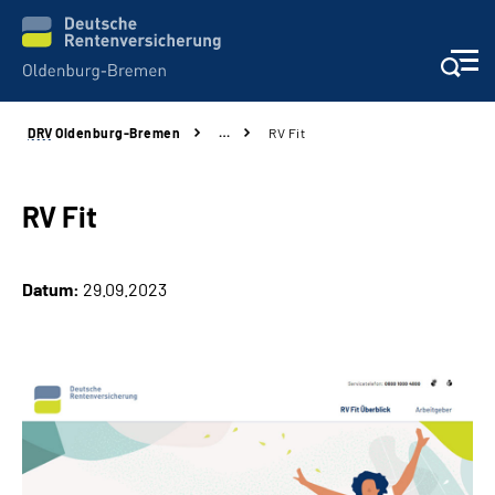
DRV
Oldenburg-Bremen
…
RV Fit
Services
Beratung und Kontakt
RV Fit
Reha-Kliniken
Datum:
29.09.2023
Karriere
Presse
Über Uns