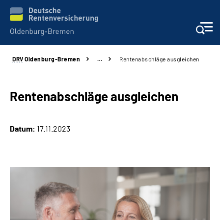
DRV
Oldenburg-Bremen
…
Rentenabschläge ausgleichen
Services
Beratung und Kontakt
Rentenabschläge ausgleichen
Reha-Kliniken
Datum:
17.11.2023
Karriere
Presse
Über Uns