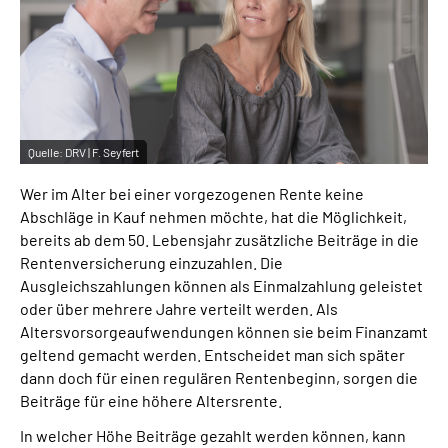
Inhalte in Gebärdensprache (DGS)
Leichte Sprache
Suche
Quelle:
DRV | F. Seyfert
Wer im Alter bei einer vorgezogenen Rente keine
Mein Kundenportal
Abschläge in Kauf nehmen möchte, hat die Möglichkeit,
bereits ab dem 50. Lebensjahr zusätzliche Beiträge in die
Rentenversicherung einzuzahlen. Die
Ausgleichszahlungen können als Einmalzahlung geleistet
oder über mehrere Jahre verteilt werden. Als
Altersvorsorgeaufwendungen können sie beim Finanzamt
geltend gemacht werden. Entscheidet man sich später
dann doch für einen regulären Rentenbeginn, sorgen die
Beiträge für eine höhere Altersrente.
In welcher Höhe Beiträge gezahlt werden können, kann