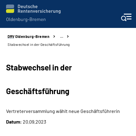
DRV
Oldenburg-Bremen
…
Services
Stabwechsel in der Geschäftsführung
Beratung und Kontakt
Stabwechsel in der
Reha-Kliniken
Geschäftsführung
Karriere
Presse
Vertreterversammlung wählt neue Geschäftsführerin
Datum:
20.09.2023
Über Uns