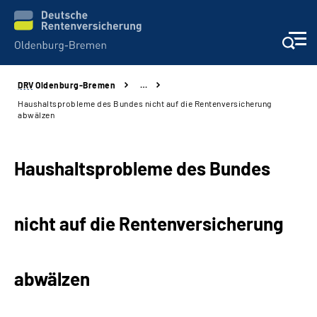
DRV
Oldenburg-Bremen
…
Services
Haushaltsprobleme des Bundes nicht auf die Rentenversicherung
abwälzen
Beratung und Kontakt
Haushaltsprobleme des Bundes
Reha-Kliniken
Karriere
nicht auf die Rentenversicherung
Presse
abwälzen
Über Uns