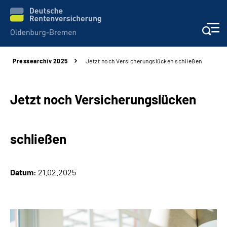
Pressearchiv 2025
Jetzt noch Versicherungslücken schließen
Services
Beratung und Kontakt
Jetzt noch Versicherungslücken
Reha-Kliniken
schließen
Karriere
Datum:
21.02.2025
Presse
Über Uns