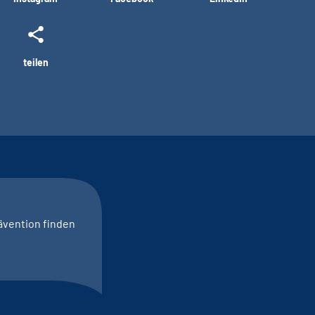
teilen
ävention finden