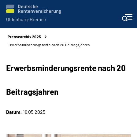
Pressearchiv 2025
Services
Erwerbsminderungsrente nach 20 Beitragsjahren
Beratung und Kontakt
Erwerbsminderungsrente nach 20
Reha-Kliniken
Beitragsjahren
Karriere
Presse
Datum:
16.05.2025
Über Uns