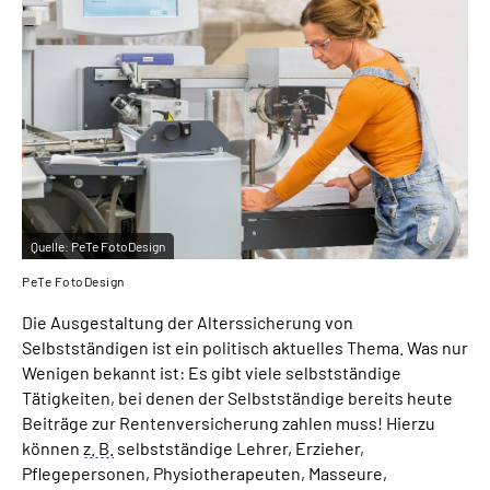
Inhalte in Gebärdensprache (DGS)
Leichte Sprache
Suche
Mein Kundenportal
Quelle:
PeTe FotoDesign
PeTe FotoDesign
Die Ausgestaltung der Alterssicherung von
Selbstständigen ist ein politisch aktuelles Thema. Was nur
Wenigen bekannt ist: Es gibt viele selbstständige
Tätigkeiten, bei denen der Selbstständige bereits heute
Beiträge zur Rentenversicherung zahlen muss! Hierzu
können
z. B.
selbstständige Lehrer, Erzieher,
Pflegepersonen, Physiotherapeuten, Masseure,