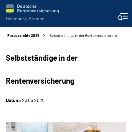
Pressearchiv 2025
Selbstständige in der Rentenversicherung
Services
Beratung und Kontakt
Selbstständige in der
Reha-Kliniken
Rentenversicherung
Karriere
Datum:
23.05.2025
Presse
Über Uns