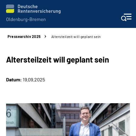
Pressearchiv 2025
Altersteilzeit will geplant sein
Services
Beratung und Kontakt
Altersteilzeit will geplant sein
Reha-Kliniken
Datum:
19.09.2025
Karriere
Presse
Über Uns