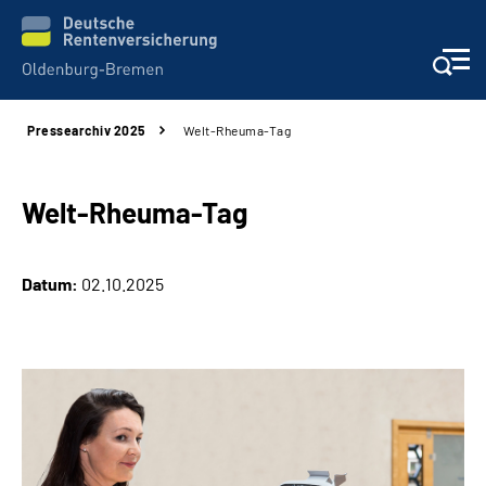
Pressearchiv 2025
Welt-Rheuma-Tag
Services
Beratung und Kontakt
Welt-Rheuma-Tag
Reha-Kliniken
Datum:
02.10.2025
Karriere
Presse
Über Uns