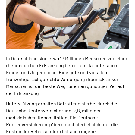
Inhalte in Gebärdensprache (DGS)
Leichte Sprache
Suche
In Deutschland sind etwa 17 Millionen Menschen von einer
Mein Kundenportal
rheumatischen Erkrankung betroffen, darunter auch
Kinder und Jugendliche. Eine gute und vor allem
frühzeitige fachgerechte Versorgung rheumakranker
Menschen ist der beste Weg für einen günstigen Verlauf
der Erkrankung.
Unterstützung erhalten Betroffene hierbei durch die
Deutsche Rentenversicherung,
z.B.
mit einer
medizinischen Rehabilitation. Die Deutsche
Rentenversicherung übernimmt hierbei nicht nur die
Kosten der
Reha
, sondern hat auch eigene