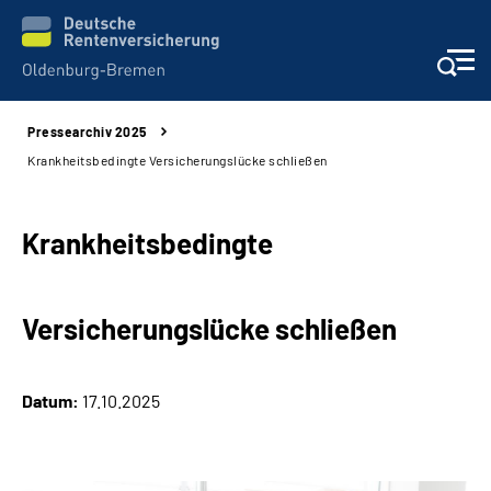
Pressearchiv 2025
Services
Krankheitsbedingte Versicherungslücke schließen
Beratung und Kontakt
Krankheitsbedingte
Reha-Kliniken
Versicherungslücke schließen
Karriere
Presse
Datum:
17.10.2025
Über Uns