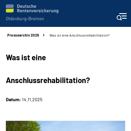
Pressearchiv 2025
Was ist eine Anschlussrehabilitation?
Services
Beratung und Kontakt
Was ist eine
Reha-Kliniken
Anschlussrehabilitation?
Karriere
Datum:
14.11.2025
Presse
Über Uns