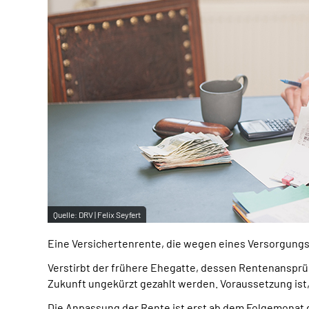
Quelle:
DRV | Felix Seyfert
Eine Versichertenrente, die wegen eines Versorgungs
Verstirbt der frühere Ehegatte, dessen Rentenansprü
Zukunft ungekürzt gezahlt werden. Voraussetzung ist,
Die Anpassung der Rente ist erst ab dem Folgemonat 