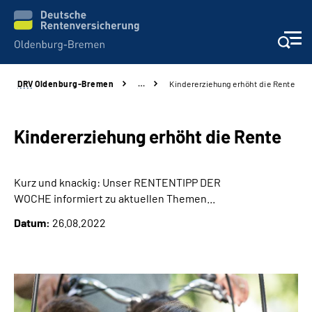
DRV
Oldenburg-Bremen
…
Kindererziehung erhöht die Rente
Services
Beratung und Kontakt
Kindererziehung erhöht die Rente
Reha-Kliniken
Kurz und knackig: Unser RENTENTIPP DER
WOCHE informiert zu aktuellen Themen...
Karriere
Datum:
26.08.2022
Presse
Über Uns